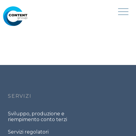
Salta
al
contenuto
principale
Footer
menu
SERVIZI
Sviluppo, produzione e
riempimento conto terzi
Servizi regolatori